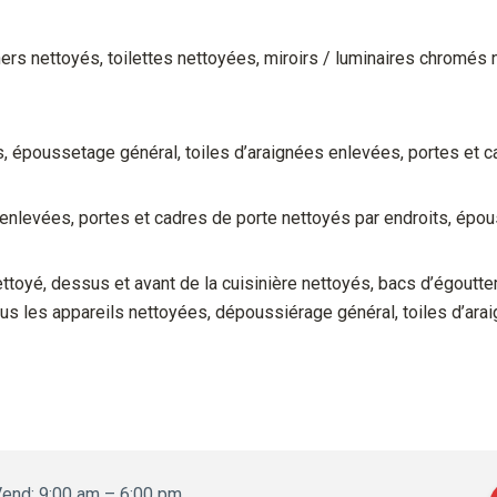
ers nettoyés, toilettes nettoyées, miroirs / luminaires chromés
, époussetage général, toiles d’araignées enlevées, portes et c
 enlevées, portes et cadres de porte nettoyés par endroits, épo
 nettoyé, dessus et avant de la cuisinière nettoyés, bacs d’égout
tous les appareils nettoyées, dépoussiérage général, toiles d’a
end: 9:00 am – 6:00 pm